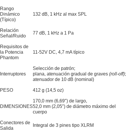
Rango
Dinámico
132 dB, 1 kHz al max SPL
(Típico)
Relación
77 dB, 1 kHz a 1 Pa
Señal/Ruido
Requisitos de
la Potencia
11-52V DC, 4,7 mA típico
Phantom
Selección de patrón;
Interruptores
plana, atenuación gradual de graves
(roll-off)
;
atenuador de 10 dB (nominal)
PESO
412 g (14,5 oz)
170,0 mm (6,69″) de largo,
DIMENSIONES
52,0 mm (2,05″) de diámetro máximo del
cuerpo
Conectores de
Integral de 3 pines tipo XLRM
Salida