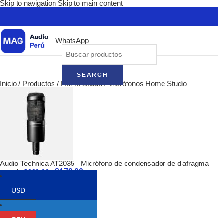
Skip to navigation
Skip to main content
WhatsApp
SEARCH
Inicio
/
Productos
/
Home Studio
/
Micrófonos Home Studio
Audio-Technica AT2035 - Micrófono de condensador de diafragma
$
179.00
grande
$
209.00
Volver a los productos
USD