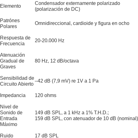
Condensador externamente polarizado
Elemento
(polarización de DC)
Patrónes
Omnidireccional, cardioide y figura en ocho
Polares
Respuesta de
20-20.000 Hz
Frecuencia
Atenuación
Gradual de
80 Hz, 12 dB/octava
Graves
Sensibilidad de
–42 dB (7,9 mV) re 1V a 1 Pa
Circuito Abierto
Impedancia
120 ohms
Nivel de
Sonido de
149 dB SPL, a 1 kHz a 1% T.H.D.;
Entrada
159 dB SPL, con atenuador de 10 dB (nominal)
Máximo
Ruido
17 dB SPL