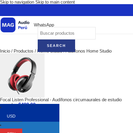
Skip to navigation
Skip to main content
WhatsApp
SEARCH
Inicio
/
Productos
/
Home Studio
/
Audífonos Home Studio
Focal Listen Professional - Audífonos circumaurales de estudio
$
499.00
cerrados
Volver a los productos
USD