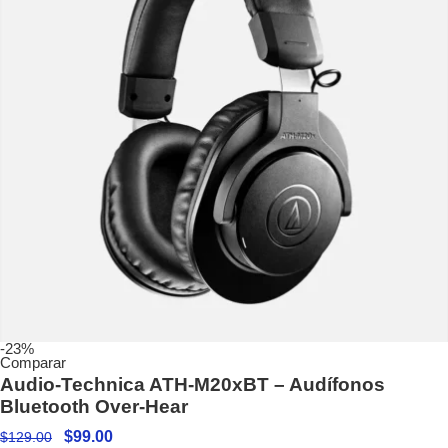
-23%
Comparar
Audio-Technica ATH-M20xBT – Audífonos
Bluetooth Over-Hear
$
99.00
$
129.00