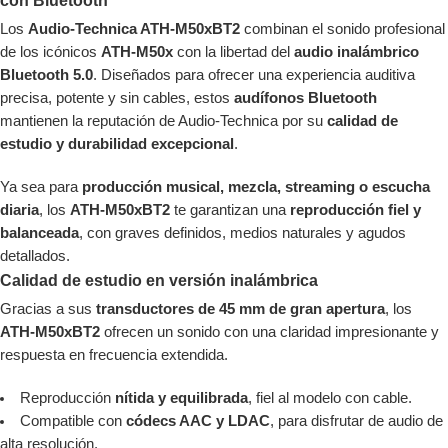
con Bluetooth
Los
Audio-Technica ATH-M50xBT2
combinan el sonido profesional
de los icónicos
ATH-M50x
con la libertad del
audio inalámbrico
Bluetooth 5.0
. Diseñados para ofrecer una experiencia auditiva
precisa, potente y sin cables, estos
audífonos Bluetooth
mantienen la reputación de Audio-Technica por su
calidad de
estudio y durabilidad excepcional
.
Ya sea para
producción musical, mezcla, streaming o escucha
diaria
, los
ATH-M50xBT2
te garantizan una
reproducción fiel y
balanceada
, con graves definidos, medios naturales y agudos
detallados.
Calidad de estudio en versión inalámbrica
Gracias a sus
transductores de 45 mm de gran apertura
, los
ATH-M50xBT2
ofrecen un sonido con una claridad impresionante y
respuesta en frecuencia extendida.
Reproducción
nítida y equilibrada
, fiel al modelo con cable.
Compatible con
códecs AAC y LDAC
, para disfrutar de audio de
alta resolución.