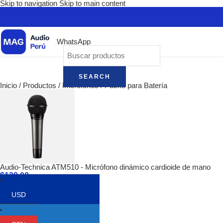
Skip to navigation
Skip to main content
WhatsApp
SEARCH
Inicio
/
Productos
/
Micrófonos
/
Packs para Batería
Audio-Technica ATM510 - Micrófono dinámico cardioide de mano
$
129.00
Volver a los productos
USD