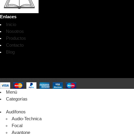
Enlaces
Inicio
Nosotros
Productos
Contacto
Blog
Todos los derechos reservados
Menú
Categorías
Audífonos
Audio-Technica
Focal
Avantone