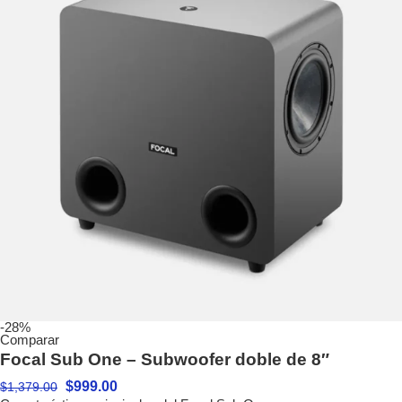
-28%
Comparar
Focal Sub One – Subwoofer doble de 8″
$
999.00
$
1,379.00