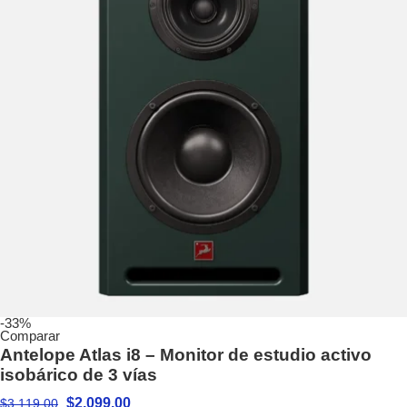
-33%
Comparar
Antelope Atlas i8 – Monitor de estudio activo
isobárico de 3 vías
$
2,099.00
$
3,119.00