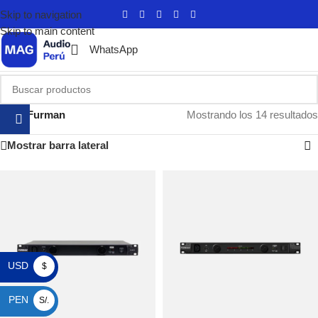
Skip to navigation
Skip to main content
WhatsApp
Inicio
/
Furman
Mostrando los 14 resultados
Mostrar barra lateral
USD
$
PEN
S/.