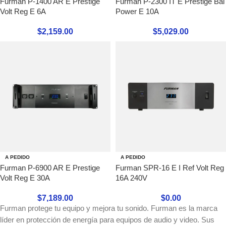
Furman P-1400 AR E Prestige
Furman P-2300 IT E Prestige Bal
Volt Reg E 6A
Power E 10A
$
2,159.00
$
5,029.00
A PEDIDO
A PEDIDO
Furman P-6900 AR E Prestige
Furman SPR-16 E I Ref Volt Reg
Volt Reg E 30A
16A 240V
$
7,189.00
$
0.00
Furman protege tu equipo y mejora tu sonido. Furman es la marca
líder en protección de energía para equipos de audio y video. Sus