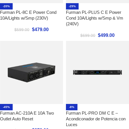
-20%
-29%
Furman PL-8C E Power Cond
Furman PL-PLUS C E Power
10A/Lights w/Smp (230V)
Cond 10A/Lights w/Smp & Vm
(240V)
$
479.00
$
599.00
$
499.00
$
699.00
-45%
-8%
Furman AC-210A E 10A Two
Furman PL-PRO DM C E –
Outlet Auto Reset
Acondiconador de Potencia con
Luces