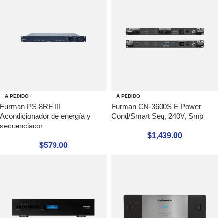
A PEDIDO
A PEDIDO
Furman PS-8RE III
Furman CN-3600S E Power
Acondicionador de energía y
Cond/Smart Seq, 240V, Smp
secuenciador
$
1,439.00
$
579.00