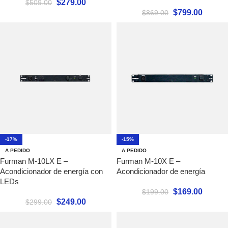
$
279.00
$
509.00
$
799.00
$
869.00
-17%
-15%
A PEDIDO
A PEDIDO
Furman M-10LX E –
Furman M-10X E –
Acondicionador de energía con
Acondicionador de energía
LEDs
$
169.00
$
199.00
$
249.00
$
299.00