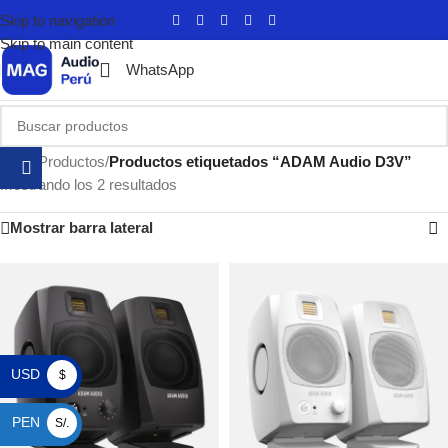
Skip to navigation
Skip to main content
WhatsApp
Inicio
/
Productos
/
Productos etiquetados “ADAM Audio D3V”
Mostrando los 2 resultados
Mostrar barra lateral
USD
$
PEN
S/.