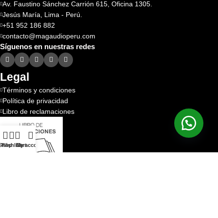
Av. Faustino Sánchez Carrión 615, Oficina 1305.
Jesús María, Lima - Perú.
+51 952 186 882
contacto@magaudioperu.com
Síguenos en nuestras redes
Legal
Términos y condiciones
Política de privacidad
Libro de reclamaciones
Shop
Wishlist
Cart
My account
Enlaces
Inicio
Nosotros
Productos