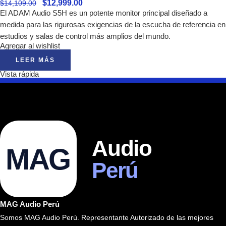
$
12,999.00
$
14,109.00
El ADAM Audio S5H es un potente monitor principal diseñado a
medida para las rigurosas exigencias de la escucha de referencia en
estudios y salas de control más amplios del mundo.
Agregar al wishlist
LEER MÁS
Vista rápida
Audio
MAG
Perú
MAG Audio Perú
Somos MAG Audio Perú. Representante Autorizado de las mejores