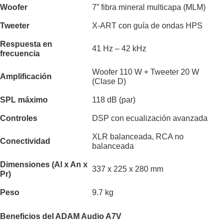
Woofer
7” fibra mineral multicapa (MLM)
Tweeter
X-ART con guía de ondas HPS
Respuesta en
41 Hz – 42 kHz
frecuencia
Woofer 110 W + Tweeter 20 W
Amplificación
(Clase D)
SPL máximo
118 dB (par)
Controles
DSP con ecualización avanzada
XLR balanceada, RCA no
Conectividad
balanceada
Dimensiones (Al x An x
337 x 225 x 280 mm
Pr)
Peso
9.7 kg
Beneficios del ADAM Audio A7V