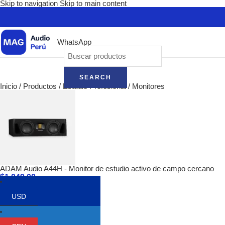
Skip to navigation
Skip to main content
WhatsApp
SEARCH
Inicio
/
Productos
/
Estudio Profesional
/
Monitores
ADAM Audio A44H - Monitor de estudio activo de campo cercano
$
1,049.00
Volver a los productos
USD