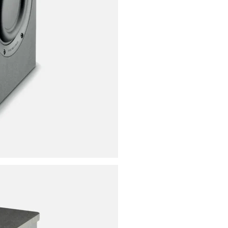
ores
ies
s
uencing
ries