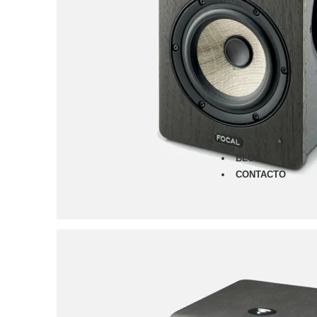
Monitores
Audífonos
Micrófonos
Amplificad
Furman
Classic Ser
Merit Serie
Power Seq
Prestige Se
BLOG
CONTACTO