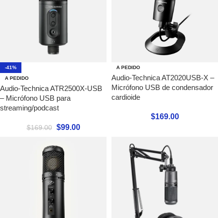
-41%
A PEDIDO
Audio-Technica AT2020USB-X –
A PEDIDO
Micrófono USB de condensador
Audio-Technica ATR2500X-USB
cardioide
– Micrófono USB para
streaming/podcast
$
169.00
$
99.00
$
169.00