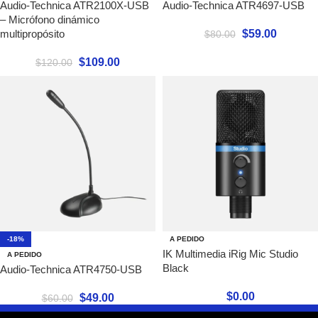
Audio-Technica ATR2100X-USB
Audio-Technica ATR4697-USB
– Micrófono dinámico
$
59.00
multipropósito
$
80.00
$
109.00
$
120.00
-18%
A PEDIDO
IK Multimedia iRig Mic Studio
A PEDIDO
Black
Audio-Technica ATR4750-USB
$
0.00
$
49.00
$
60.00