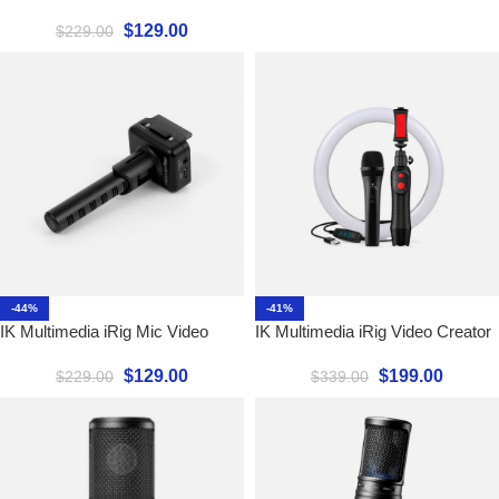
$
129.00
$
229.00
-44%
-41%
IK Multimedia iRig Mic Video
IK Multimedia iRig Video Creator
$
129.00
$
199.00
$
229.00
$
339.00