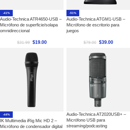
-41%
-51%
Audio-Technica ATR4650-USB –
Audio-Technica ATGM1-USB –
Micrófono de superficie/solapa
Micrófono de escritorio para
omnidireccional
juegos
$
19.00
$
39.00
$
31.99
$
79.00
Audio-Technica AT2020USB+ –
-44%
Micrófono USB para
IK Multimedia iRig Mic HD 2 –
streaming/podcasting
Micrófono de condensador digital