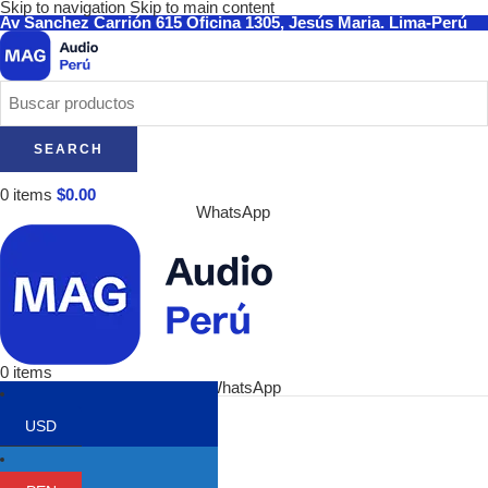
Skip to navigation
Skip to main content
Av Sanchez Carrión 615 Oficina 1305, Jesús Maria. Lima-Perú
SEARCH
0
items
$
0.00
WhatsApp
0
items
WhatsApp
Categorías
USD
Audífonos
Audio-Technica
Focal