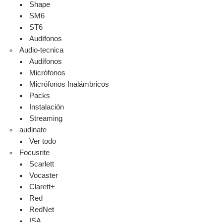
Shape
SM6
ST6
Audífonos
Audio-tecnica
Audífonos
Micrófonos
Micrófonos Inalámbricos
Packs
Instalación
Streaming
audinate
Ver todo
Focusrite
Scarlett
Vocaster
Clarett+
Red
RedNet
ISA