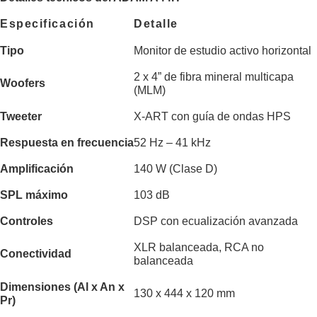
Especificación
Detalle
Tipo
Monitor de estudio activo horizontal
2 x 4” de fibra mineral multicapa
Woofers
(MLM)
Tweeter
X-ART con guía de ondas HPS
Respuesta en frecuencia
52 Hz – 41 kHz
Amplificación
140 W (Clase D)
SPL máximo
103 dB
Controles
DSP con ecualización avanzada
XLR balanceada, RCA no
Conectividad
balanceada
Dimensiones (Al x An x
130 x 444 x 120 mm
Pr)