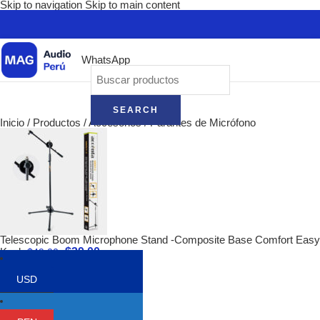
Skip to navigation
Skip to main content
WhatsApp
SEARCH
Inicio
/
Productos
/
Accesorios
/
Parantes de Micrófono
Telescopic Boom Microphone Stand -Composite Base Comfort Easy
$
39.00
Knob
$
49.00
Volver a los productos
USD