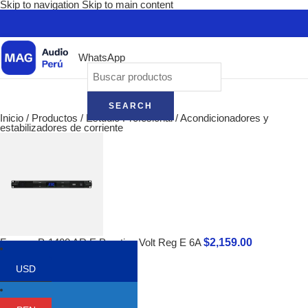
Skip to navigation
Skip to main content
WhatsApp
SEARCH
Inicio
/
Productos
/
Estudio Profesional
/
Acondicionadores y
estabilizadores de corriente
$
2,159.00
Furman P-1400 AR E Prestige Volt Reg E 6A
Volver a los productos
USD