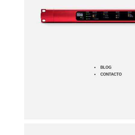
Monitores
Audífonos
Micrófonos
Amplificad
Furman
Classic Ser
Merit Serie
Power Seq
Prestige Se
BLOG
CONTACTO