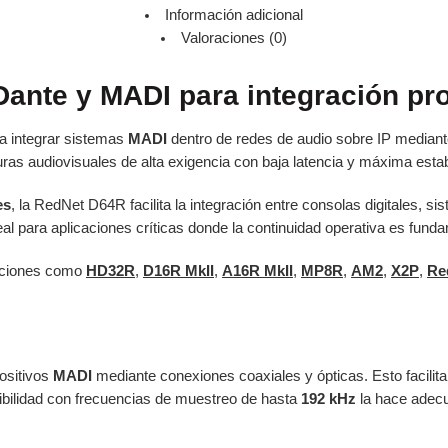
Información adicional
Valoraciones (0)
Dante y MADI para integración pr
ra integrar sistemas
MADI
dentro de redes de audio sobre IP median
uras audiovisuales de alta exigencia con baja latencia y máxima estab
es
, la RedNet D64R facilita la integración entre consolas digitales, 
al para aplicaciones críticas donde la continuidad operativa es funda
uciones como
HD32R
,
D16R MkII
,
A16R MkII
,
MP8R
,
AM2
,
X2P
,
Re
ositivos
MADI
mediante conexiones coaxiales y ópticas. Esto facilita
ibilidad con frecuencias de muestreo de hasta
192 kHz
la hace adecu