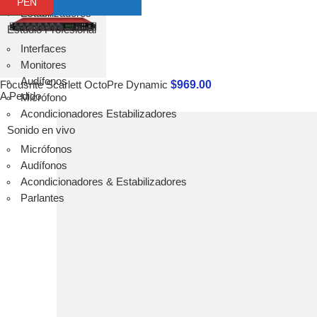
PEN
SM6
Estabilizadores
ST6
Estudio Profesional
Audífonos
Interfaces
Audio-tecnica
Monitores
Audífonos
Audífonos
$
969.00
Micrófonos
Focusrite Scarlett OctoPre Dynamic
A Pedido
Micrófono
Micrófonos
Acondicionadores Estabilizadores
Packs
Sonido en vivo
Instalación
Micrófonos
Streaming
Audífonos
audinate
Acondicionadores & Estabilizadores
Ver todo
Parlantes
Focusrite
Scarlett
Vocaster
Clarett+
Red
RedNet
ISA
Avantone Pro