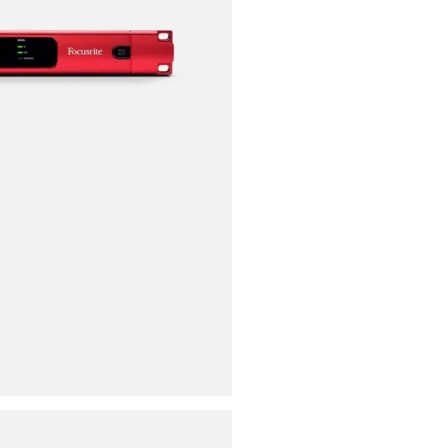
ores
ies
s
uencing
ries