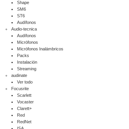
Shape
SM6
ST6
Audífonos
Audio-tecnica
Audífonos
Micrófonos
Micrófonos Inalámbricos
Packs
Instalación
Streaming
audinate
Ver todo
Focusrite
Scarlett
Vocaster
Clarett+
Red
RedNet
ISA