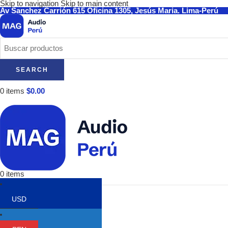
Skip to navigation
Skip to main content
Av Sanchez Carrión 615 Oficina 1305, Jesús Maria. Lima-Perú
SEARCH
0
items
$
0.00
0
items
Categorías
USD
Audífonos
Audio-Technica
Focal