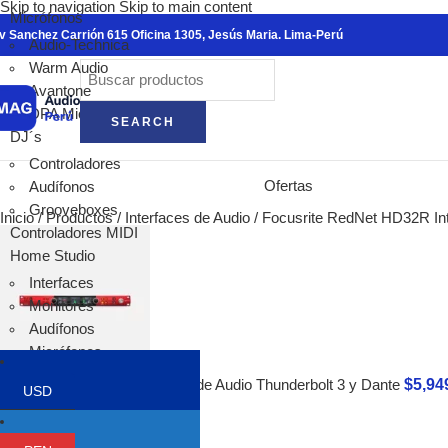
Skip to navigation
Skip to main content
Ver todo
Micrófonos
v Sanchez Carrión 615 Oficina 1305, Jesús Maria. Lima-Perú
warm audio
Audio-Technica
Micrófonos
Warm Audio
Cajas Dire
Avantone
Preamplifi
DPA Microphones
SEARCH
Ecualizado
DJ´s
Compresor
Controladores
Pedales pa
Ofertas
Audífonos
antelope audio
Grooveboxes
Inicio
/
Productos
/
Interfaces de Audio
/
Focusrite RedNet HD32R Int
Interfaces 
Controladores MIDI
Micrófonos
Home Studio
Conversore
Interfaces
Monitores 
Monitores
Relojes Ma
Audífonos
Procesador
Micrófonos
Hi-Fi
Acondicionadores
Focal
$
5,94
Focusrite Red 16Line Interfaz de Audio Thunderbolt 3 y Dante
USD
Sintetizadores
Volver a los productos
Alpha Evo
Controladores MIDI
Shape
Trípodes