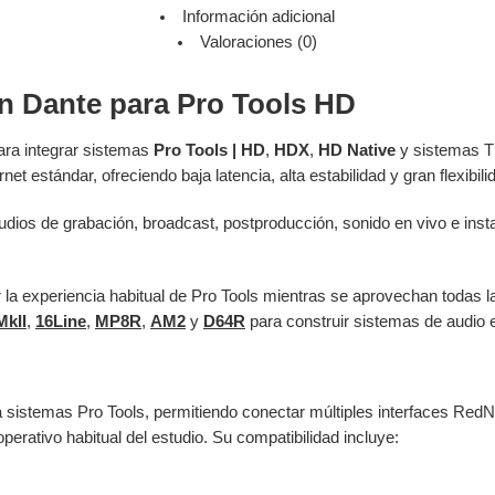
Información adicional
Valoraciones (0)
n Dante para Pro Tools HD
ara integrar sistemas
Pro Tools | HD
,
HDX
,
HD Native
y sistemas T
et estándar, ofreciendo baja latencia, alta estabilidad y gran flexibili
udios de grabación, broadcast, postproducción, sonido en vivo e ins
la experiencia habitual de Pro Tools mientras se aprovechan todas 
MkII
,
16Line
,
MP8R
,
AM2
y
D64R
para construir sistemas de audio 
 sistemas Pro Tools, permitiendo conectar múltiples interfaces RedNet
 operativo habitual del estudio. Su compatibilidad incluye: