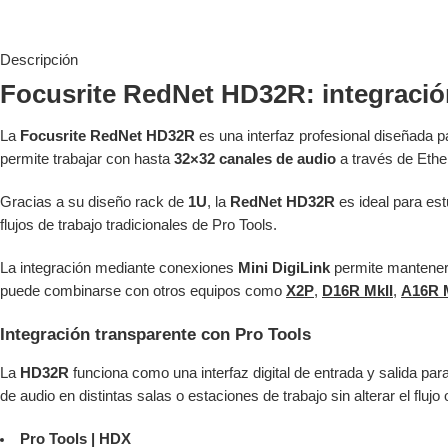
Descripción
Focusrite RedNet HD32R: integració
La
Focusrite RedNet HD32R
es una interfaz profesional diseñada p
permite trabajar con hasta
32×32 canales de audio
a través de Ethern
Gracias a su diseño rack de
1U
, la
RedNet HD32R
es ideal para est
flujos de trabajo tradicionales de Pro Tools.
La integración mediante conexiones
Mini DigiLink
permite mantener 
puede combinarse con otros equipos como
X2P
,
D16R MkII
,
A16R 
Integración transparente con Pro Tools
La
HD32R
funciona como una interfaz digital de entrada y salida para
de audio en distintas salas o estaciones de trabajo sin alterar el flujo
Pro Tools | HDX