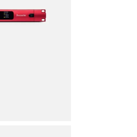
ores
ies
s
uencing
ries