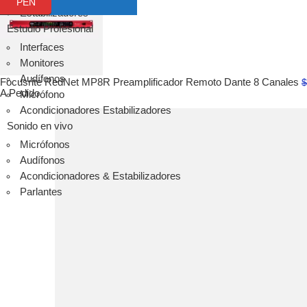
PEN
SM6
Estabilizadores
ST6
Estudio Profesional
Audífonos
Interfaces
Audio-tecnica
Monitores
Audífonos
Audífonos
Micrófonos
Focusrite RedNet MP8R Preamplificador Remoto Dante 8 Canales
$
A Pedido
Micrófono
Micrófonos
Acondicionadores Estabilizadores
Packs
Sonido en vivo
Instalación
Micrófonos
Streaming
Audífonos
audinate
Acondicionadores & Estabilizadores
Ver todo
Parlantes
Focusrite
Scarlett
Vocaster
Clarett+
Red
RedNet
ISA
Avantone Pro