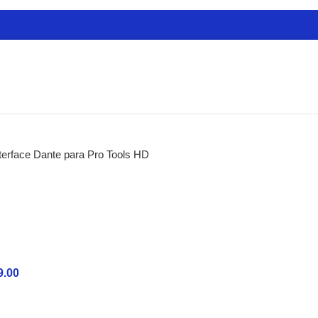
ctas
cadores
res
es
ra Guitarras
erface Dante para Pro Tools HD
de Audio
 de Modelado
s de Mastering
de Estudio
estros
es Analógicos
9.00