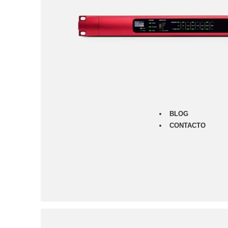
Monitores
Audífonos
Micrófonos
Amplificad
Furman
Classic Ser
Merit Serie
Power Seq
Prestige Se
BLOG
CONTACTO