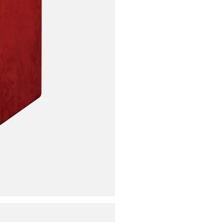
ores
ies
s
uencing
ries