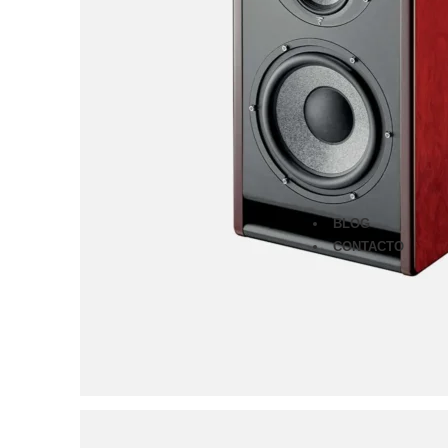
Monitores
Audífonos
Micrófonos
Amplificad
Furman
Classic Ser
Merit Serie
Power Seq
Prestige Se
BLOG
CONTACTO