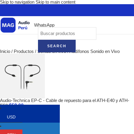
Skip to navigation
Skip to main content
WhatsApp
SEARCH
Inicio
/
Productos
/
Sonido en vivo
/
Audífonos Sonido en Vivo
Audio-Technica EP-C - Cable de repuesto para el ATH-E40 y ATH-
$
59.00
E50
Volver a los productos
USD