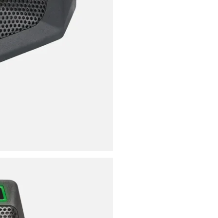
ores
ies
s
uencing
ries