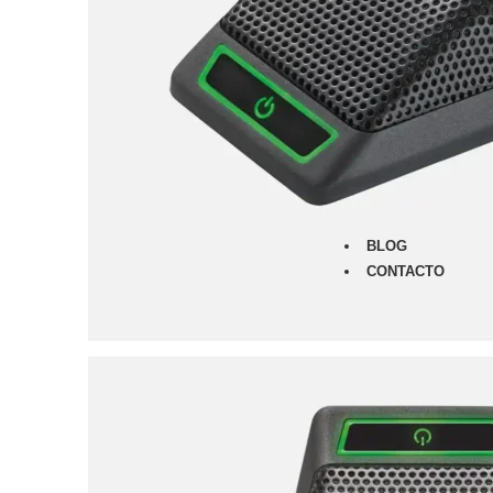
Monitores
Audífonos
Micrófonos
Amplificad
Furman
Classic Ser
Merit Serie
Power Seq
Prestige Se
BLOG
CONTACTO