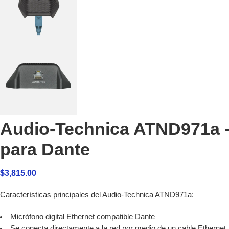
Audio-Technica ATND971a –
para Dante
$
3,815.00
Características principales del Audio-Technica ATND971a:
Micrófono digital Ethernet compatible Dante
Se conecta directamente a la red por medio de un cable Ethernet