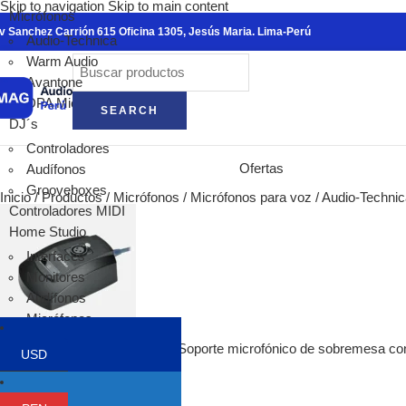
Skip to navigation
Skip to main content
Ver todo
Micrófonos
v Sanchez Carrión 615 Oficina 1305, Jesús Maria. Lima-Perú
warm audio
Audio-Technica
Micrófonos
Warm Audio
Cajas Dire
Avantone
Preamplifi
DPA Microphones
SEARCH
Ecualizado
DJ´s
Compresor
Controladores
Pedales pa
Ofertas
Audífonos
antelope audio
Grooveboxes
Inicio
/
Productos
/
Micrófonos
/
Micrófonos para voz
/
Audio-Technic
Interfaces 
Controladores MIDI
Micrófonos
Home Studio
Conversore
Interfaces
Monitores 
Monitores
Relojes Ma
Audífonos
Procesador
Micrófonos
Hi-Fi
Acondicionadores
Focal
Audio-Technica ATND8677a - Soporte microfónico de sobremesa con
USD
Sintetizadores
Volver a los productos
Alpha Evo
Controladores MIDI
Shape
Trípodes