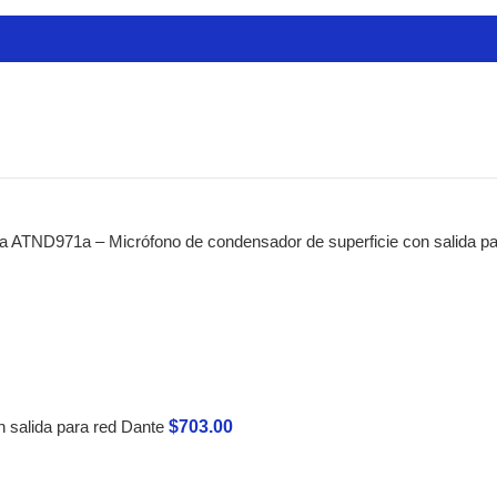
ctas
cadores
res
es
ra Guitarras
a ATND971a – Micrófono de condensador de superficie con salida p
de Audio
 de Modelado
s de Mastering
de Estudio
estros
es Analógicos
$
703.00
 salida para red Dante