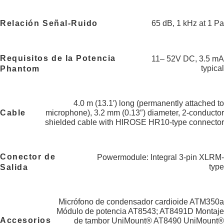
Relación Señal-Ruido
65 dB, 1 kHz at 1 Pa
Requisitos de la Potencia
11– 52V DC, 3.5 mA
typical
Phantom
4.0 m (13.1′) long (permanently attached to
Cable
microphone), 3.2 mm (0.13″) diameter, 2-conductor
shielded cable with HIROSE HR10-type connector
Conector de
Powermodule: Integral 3-pin XLRM-
type
Salida
Micrófono de condensador cardioide ATM350a
Módulo de potencia AT8543; AT8491D Montaje
Accesorios
de tambor UniMount® AT8490 UniMount®