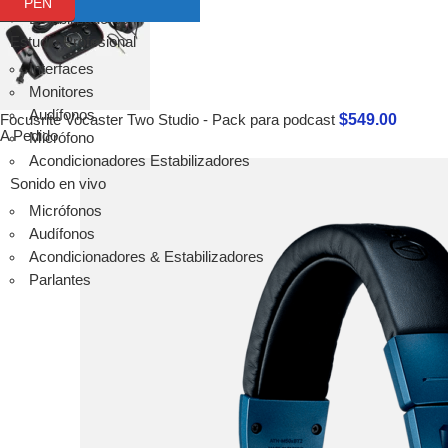
PEN
SM6
Estabilizadores
ST6
Estudio Profesional
Audífonos
Interfaces
Audio-tecnica
Monitores
Audífonos
Audífonos
$
549.00
Micrófonos
Focusrite Vocaster Two Studio - Pack para podcast
A Pedido
Micrófono
Micrófonos
Acondicionadores Estabilizadores
Packs
Sonido en vivo
Instalación
Micrófonos
Streaming
Audífonos
audinate
Acondicionadores & Estabilizadores
Ver todo
Parlantes
Focusrite
Scarlett
Vocaster
Clarett+
Red
RedNet
ISA
Avantone Pro