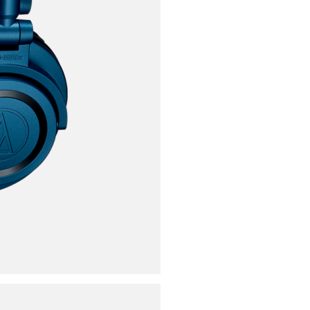
ores
ies
s
uencing
ries