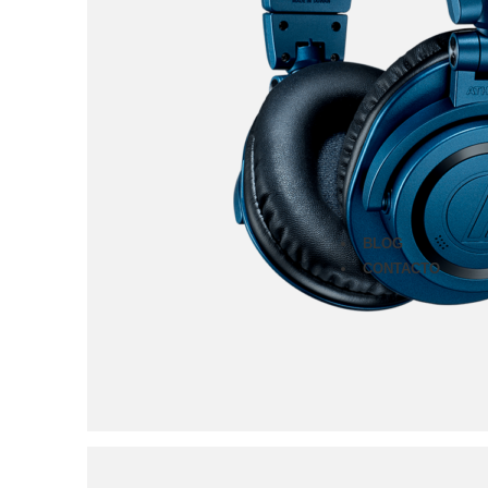
Monitores
Audífonos
Micrófonos
Amplificad
Furman
Classic Ser
Merit Serie
Power Seq
Prestige Se
BLOG
CONTACTO