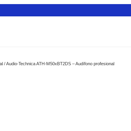
ctas
cadores
res
es
ra Guitarras
nal
/
Audio-Technica ATH-M50xBT2DS – Audífono profesional
de Audio
 de Modelado
s de Mastering
de Estudio
estros
es Analógicos