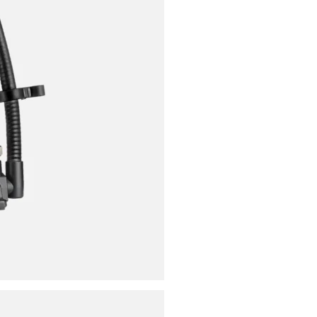
ores
ies
s
uencing
ries