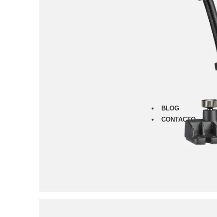
Monitores
Audífonos
Micrófonos
Amplificad
Furman
Classic Ser
Merit Serie
Power Seq
Prestige Se
BLOG
CONTACTO