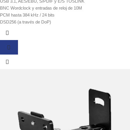
USB 3.1, AES/EBU, S/PDIF y E/S TOSLINK
BNC Wordclock y entradas de reloj de 10M
PCM hasta 384 kHz / 24 bits
DSD256 (a través de DoP)