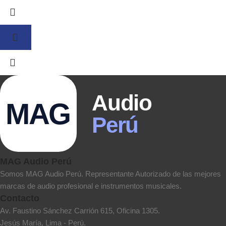
Audio
MAG
Perú
MAG Audio Perú
Somos MAG Audio Perú. Representante Autorizado de las mejores
marcas de audio profesional e instrumentos musicales.
Contacto
Av. Faustino Sánchez Carrión 615, Oficina 1305.
Jesús María, Lima - Perú.