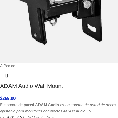
A Pedido
ADAM Audio Wall Mount
$
269.00
El soporte de
pared ADAM Audio
es un soporte de pared de acero
ajustable para monitores compactos ADAM Audio F5,
F7,
A3X
,
A5X
, ARTist 3 y Artist 5.