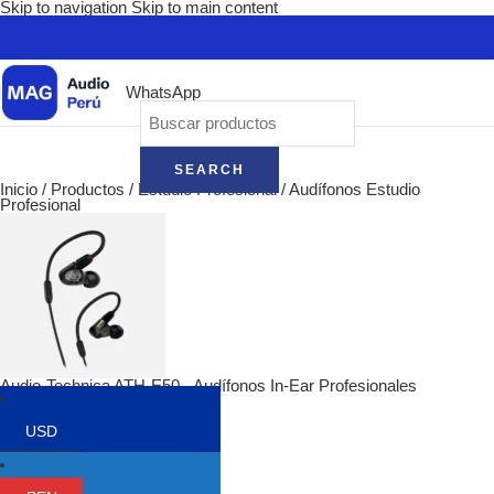
Skip to navigation
Skip to main content
WhatsApp
SEARCH
Inicio
/
Productos
/
Estudio Profesional
/
Audífonos Estudio
Profesional
Audio-Technica ATH-E50 - Audífonos In-Ear Profesionales
$
259.00
$
299.00
Volver a los productos
USD