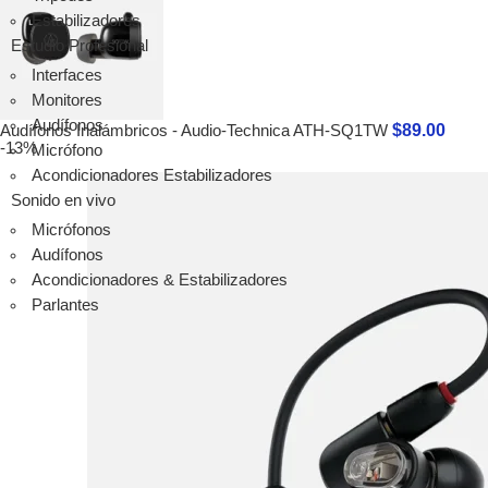
SM6
Estabilizadores
ST6
Estudio Profesional
Audífonos
Interfaces
Audio-tecnica
Monitores
Audífonos
Audífonos
$
89.00
Micrófonos
Audífonos Inalámbricos - Audio-Technica ATH-SQ1TW
-13%
Micrófono
Micrófonos
Acondicionadores Estabilizadores
Packs
Sonido en vivo
Instalación
Micrófonos
Streaming
Audífonos
audinate
Acondicionadores & Estabilizadores
Ver todo
Parlantes
Focusrite
Scarlett
Vocaster
Clarett+
Red
RedNet
ISA
Avantone Pro