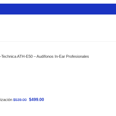
ctas
cadores
res
es
ra Guitarras
-Technica ATH-E50 – Audífonos In-Ear Profesionales
de Audio
 de Modelado
s de Mastering
de Estudio
estros
es Analógicos
$
499.00
rización
$
539.00