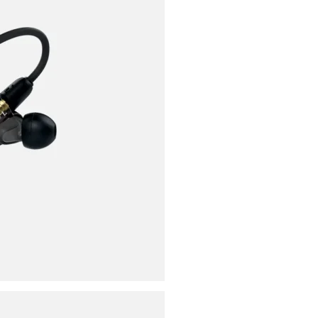
ores
ies
s
uencing
ries