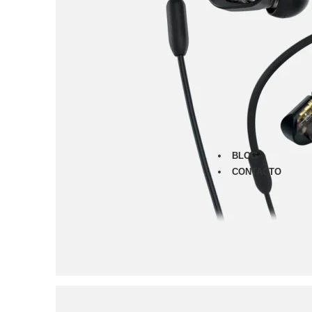
Monitores
Audífonos
Micrófonos
Amplificad
Furman
Classic Ser
Merit Serie
Power Seq
Prestige Se
BLOG
CONTACTO