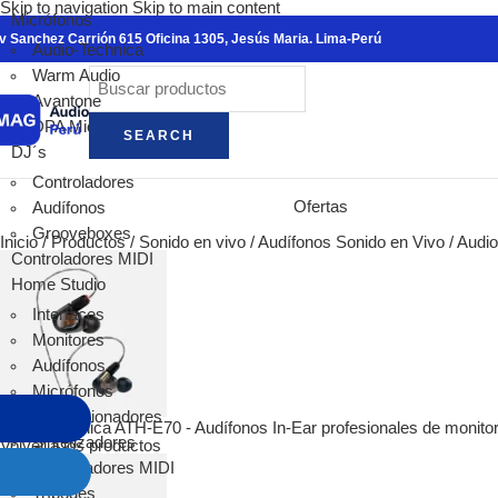
Skip to navigation
Skip to main content
Ver todo
Micrófonos
v Sanchez Carrión 615 Oficina 1305, Jesús Maria. Lima-Perú
warm audio
Audio-Technica
Micrófonos
Warm Audio
Cajas Dire
Avantone
Preamplifi
DPA Microphones
SEARCH
Ecualizado
DJ´s
Compresor
Controladores
Pedales pa
Ofertas
Audífonos
antelope audio
Grooveboxes
Inicio
/
Productos
/
Sonido en vivo
/
Audífonos Sonido en Vivo
/
Audio
Interfaces 
Controladores MIDI
Micrófonos
Home Studio
Conversore
Interfaces
Monitores 
Monitores
Relojes Ma
Audífonos
Procesador
Micrófonos
Hi-Fi
Acondicionadores
Focal
Audio-Technica ATH-E70 - Audífonos In-Ear profesionales de monito
Sintetizadores
Volver a los productos
Alpha Evo
Controladores MIDI
Shape
Trípodes