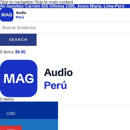
Skip to navigation
Skip to main content
Av Sanchez Carrión 615 Oficina 1305, Jesús Maria. Lima-Perú
SEARCH
0
items
$
0.00
0
items
Categorías
USD
Audífonos
Audio-Technica
Focal