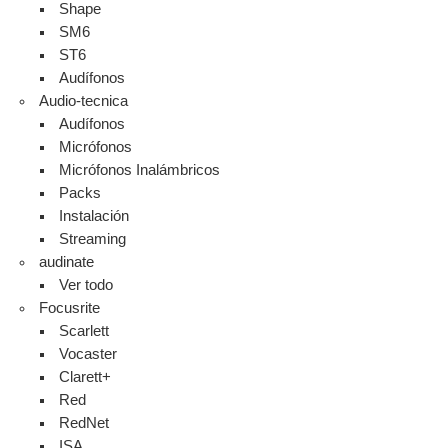
Shape
SM6
ST6
Audífonos
Audio-tecnica
Audífonos
Micrófonos
Micrófonos Inalámbricos
Packs
Instalación
Streaming
audinate
Ver todo
Focusrite
Scarlett
Vocaster
Clarett+
Red
RedNet
ISA