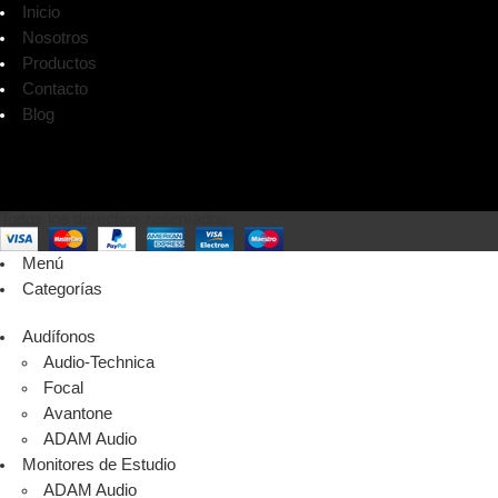
Inicio
Nosotros
Productos
Contacto
Blog
Todos los derechos reservados
Menú
Categorías
Audífonos
Audio-Technica
Focal
Avantone
ADAM Audio
Monitores de Estudio
ADAM Audio