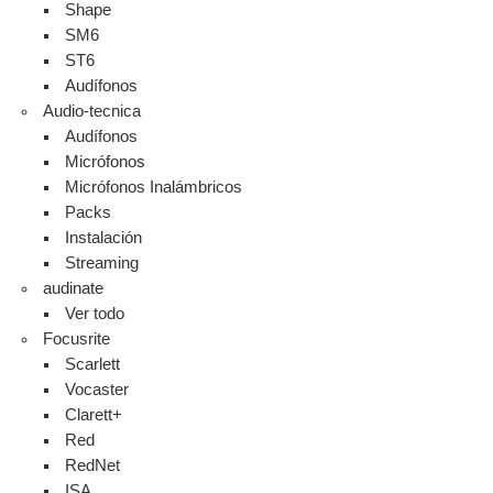
Shape
SM6
ST6
Audífonos
Audio-tecnica
Audífonos
Micrófonos
Micrófonos Inalámbricos
Packs
Instalación
Streaming
audinate
Ver todo
Focusrite
Scarlett
Vocaster
Clarett+
Red
RedNet
ISA