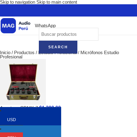
Skip to navigation
Skip to main content
WhatsApp
SEARCH
Inicio
/
Productos
/
Estudio Profesional
/
Micrófonos Estudio
Profesional
$
1,200.00
Avantone CDMK-7
Volver a los productos
USD