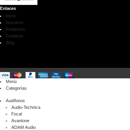
Enlaces
Inicio
Nosotros
Productos
Contacto
Blog
Todos los derechos reservados
Menú
Categorías
Audífonos
Audio-Technica
Focal
Avantone
ADAM Audio