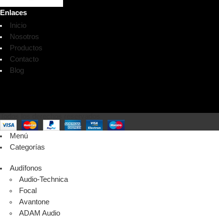
Enlaces
Inicio
Nosotros
Productos
Contacto
Blog
Todos los derechos reservados
Menú
Categorías
Audífonos
Audio-Technica
Focal
Avantone
ADAM Audio