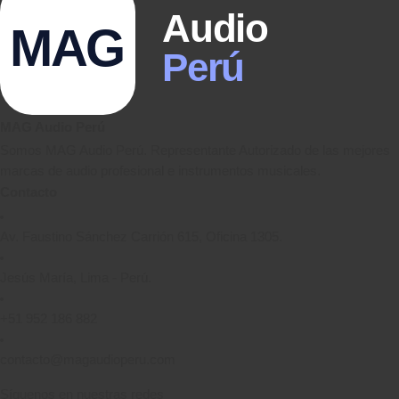
Audio
MAG
Perú
MAG Audio Perú
Somos MAG Audio Perú. Representante Autorizado de las mejores
marcas de audio profesional e instrumentos musicales.
Contacto
Av. Faustino Sánchez Carrión 615, Oficina 1305.
Jesús María, Lima - Perú.
+51 952 186 882
contacto@magaudioperu.com
Síguenos en nuestras redes