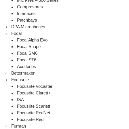
Mic Pres – 500 Series
Compresores
Interfaces
Patchbays
DPA Microphones
Focal
Focal Alpha Evo
Focal Shape
Focal SM6
Focal ST6
Audífonos
Bettermaker
Focusrite
Focusrite Vocaster
Focusrite Clarett+
ISA
Focusrite Scarlett
Focusrite RedNet
Focusrite Red
Furman