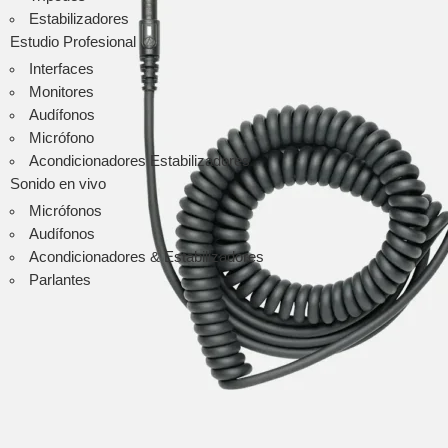
SM6
Estabilizadores
ST6
Estudio Profesional
Audífonos
Interfaces
Audio-tecnica
Monitores
Audífonos
Audífonos
Micrófonos
Micrófono
Micrófonos
Acondicionadores Estabilizadores
Packs
Sonido en vivo
Instalación
Micrófonos
Streaming
Audífonos
audinate
Acondicionadores & Estabilizadores
Ver todo
Parlantes
Focusrite
Scarlett
Vocaster
Clarett+
Red
RedNet
ISA
Avantone Pro