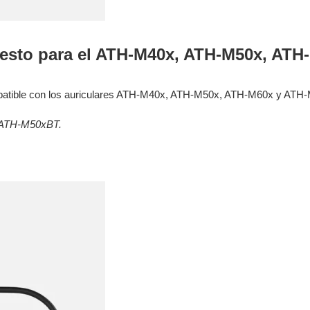
esto para el ATH-M40x, ATH-M50x, ATH
ores
ies
patible con los auriculares ATH-M40x, ATH-M50x, ATH-M60x y ATH-M
s
uencing
s ATH-M50xBT.
ries