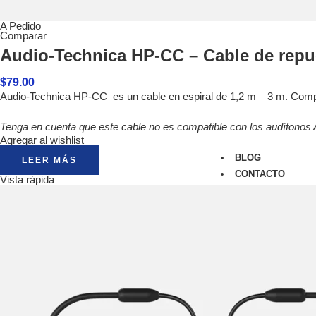
Monitores
A Pedido
Audífonos
Comparar
Micrófonos
Audio-Technica HP-CC – Cable de repu
Amplificad
Furman
$
79.00
Classic Ser
Audio-Technica HP-CC es un cable en espiral de 1,2 m – 3 m. Com
Merit Serie
Power Seq
Tenga en cuenta que este cable no es compatible con los audífono
Agregar al wishlist
Prestige Se
BLOG
LEER MÁS
CONTACTO
Vista rápida