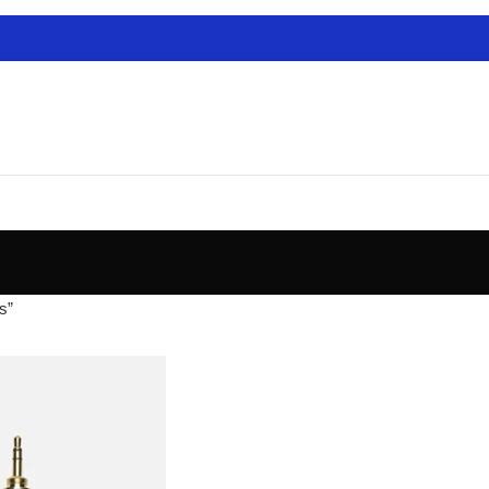
ctas
cadores
res
es
ra Guitarras
de Audio
 de Modelado
s de Mastering
s”
de Estudio
estros
es Analógicos