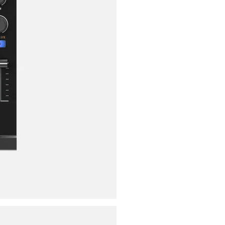
ores
ies
s
uencing
ries