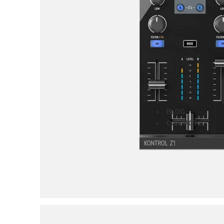
Monitores
Audífonos
Micrófonos
Amplificad
Furman
Classic Ser
Merit Serie
Power Seq
Prestige Se
BLOG
CONTACTO