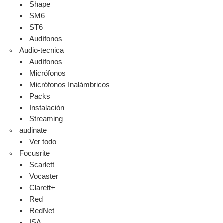
Shape
SM6
ST6
Audífonos
Audio-tecnica
Audífonos
Micrófonos
Micrófonos Inalámbricos
Packs
Instalación
Streaming
audinate
Ver todo
Focusrite
Scarlett
Vocaster
Clarett+
Red
RedNet
ISA