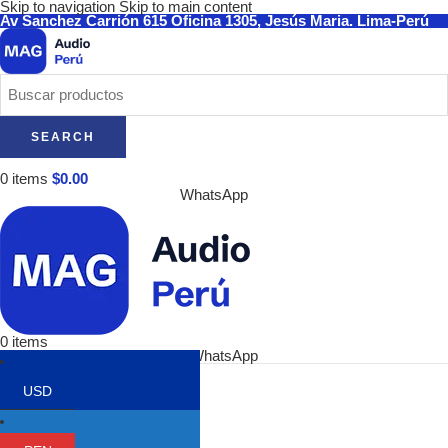
Skip to navigation
Skip to main content
Av Sanchez Carrión 615 Oficina 1305, Jesús Maria. Lima-Perú
SEARCH
0
items
$
0.00
WhatsApp
0
items
WhatsApp
Categorías
USD
Audífonos
Audio-Technica
Focal