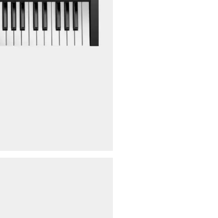
ores
ies
s
uencing
ries