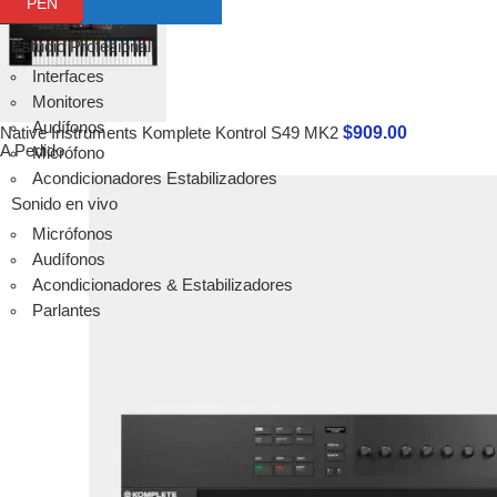
PEN
SM6
Estabilizadores
ST6
Estudio Profesional
Audífonos
Interfaces
Audio-tecnica
Monitores
Audífonos
Audífonos
$
909.00
Micrófonos
Native Instruments Komplete Kontrol S49 MK2
A Pedido
Micrófono
Micrófonos
Acondicionadores Estabilizadores
Packs
Sonido en vivo
Instalación
Micrófonos
Streaming
Audífonos
audinate
Acondicionadores & Estabilizadores
Ver todo
Parlantes
Focusrite
Scarlett
Vocaster
Clarett+
Red
RedNet
ISA
Avantone Pro