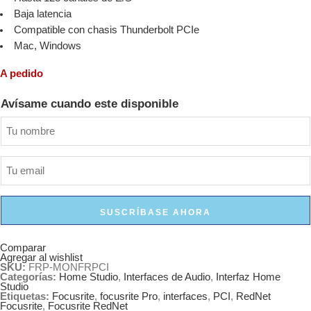
Baja latencia
Compatible con chasis Thunderbolt PCIe
Mac, Windows
A pedido
Avísame cuando este disponible
SUSCRÍBASE AHORA
Comparar
Agregar al wishlist
SKU:
FRP-MONFRPCI
Categorías:
Home Studio
,
Interfaces de Audio
,
Interfaz Home
Studio
Etiquetas:
Focusrite
,
focusrite Pro
,
interfaces
,
PCI
,
RedNet
Focusrite
,
Focusrite RedNet