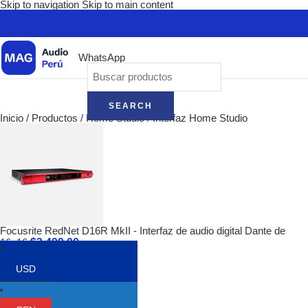
Skip to navigation
Skip to main content
WhatsApp
SEARCH
Inicio
/
Productos
/
Home Studio
/
Interfaz Home Studio
Focusrite RedNet D16R MkII - Interfaz de audio digital Dante de
$
3,499.00
16x16
Volver a los productos
USD