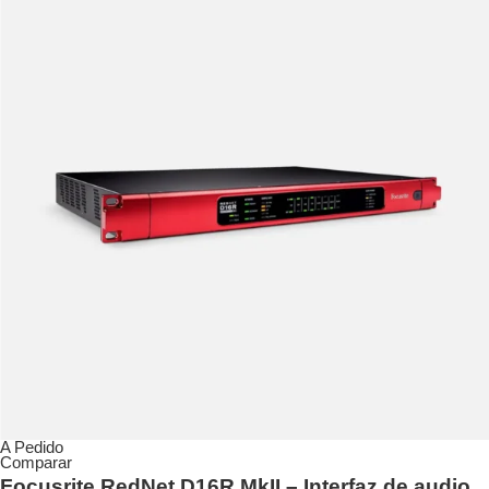
A Pedido
Comparar
Focusrite RedNet D16R MkII – Interfaz de audio