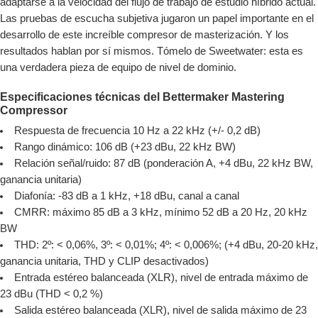
adaptarse a la velocidad del flujo de trabajo de estudio híbrido actual.
Las pruebas de escucha subjetiva jugaron un papel importante en el
desarrollo de este increíble compresor de masterización. Y los
resultados hablan por sí mismos. Tómelo de Sweetwater: esta es
una verdadera pieza de equipo de nivel de dominio.
Especificaciones técnicas del Bettermaker Mastering
Compressor
Respuesta de frecuencia 10 Hz a 22 kHz (+/- 0,2 dB)
Rango dinámico: 106 dB (+23 dBu, 22 kHz BW)
Relación señal/ruido: 87 dB (ponderación A, +4 dBu, 22 kHz BW,
ganancia unitaria)
Diafonía: -83 dB a 1 kHz, +18 dBu, canal a canal
CMRR: máximo 85 dB a 3 kHz, mínimo 52 dB a 20 Hz, 20 kHz
BW
THD: 2º: < 0,06%, 3º: < 0,01%; 4º: < 0,006%; (+4 dBu, 20-20 kHz,
ganancia unitaria, THD y CLIP desactivados)
Entrada estéreo balanceada (XLR), nivel de entrada máximo de
23 dBu (THD < 0,2 %)
Salida estéreo balanceada (XLR), nivel de salida máximo de 23