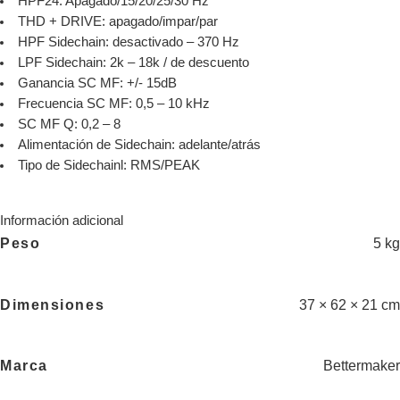
HPF24: Apagado/15/20/25/30 Hz
THD + DRIVE: apagado/impar/par
HPF Sidechain: desactivado – 370 Hz
LPF Sidechain: 2k – 18k / de descuento
Ganancia SC MF: +/- 15dB
Frecuencia SC MF: 0,5 – 10 kHz
SC MF Q: 0,2 – 8
Alimentación de Sidechain: adelante/atrás
Tipo de Sidechainl: RMS/PEAK
Información adicional
Peso
5 kg
Dimensiones
37 × 62 × 21 cm
Marca
Bettermaker